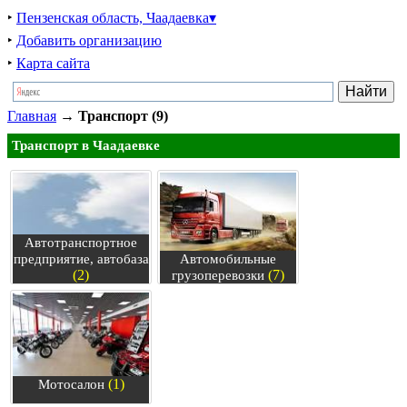
‣
Пензенская область, Чаадаевка▾
‣
Добавить организацию
‣
Карта сайта
Главная
→
Транспорт (9)
Транспорт в Чаадаевке
Автотранспортное
предприятие, автобаза
Автомобильные
(2)
(7)
грузоперевозки
(1)
Мотосалон