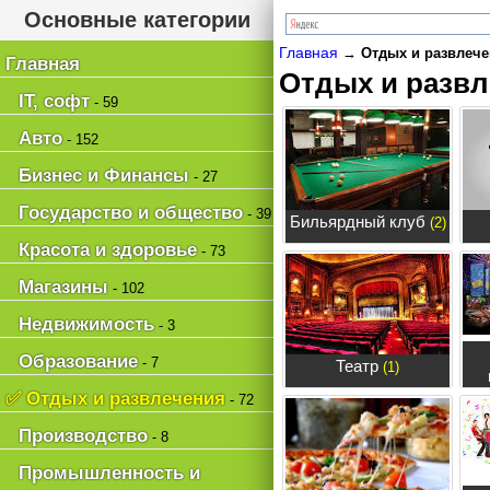
Основные категории
Главная
→
Отдых и развлече
Главная
Отдых и развл
IT, софт
- 59
Авто
- 152
Бизнес и Финансы
- 27
Государство и общество
- 39
Бильярдный клуб
(2)
Красота и здоровье
- 73
Магазины
- 102
Недвижимость
- 3
Образование
- 7
Театр
(1)
✅ Отдых и развлечения
- 72
Производство
- 8
Промышленность и