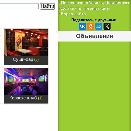
Пензенская область, Чаадаевка▾
‣
Добавить организацию
‣
Карта сайта
‣
Поделитесь с друзьями:
Объявления
Суши-бар
(3)
Караоке-клуб
(1)