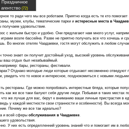
Праздничное
агентство
(72)
ерное то ради чего мы все роботаем. Приятно когда есть те кто помогае
раны, музеи, клубы, тематические парки и
истересные места в Чаадаев
мы получаем удовольствие.
ос с жильем быстро и удобно. Они предлагают нам много услуг, наприм
 играми возле бассейна. Разве не приятно получать все что хочешь и с
шь. Во многих отелях Чаадаевки, гостя могут обслужить в любом случа
н точно знает он получит достойный уход, высокий уровень обслуживания
бы ваш отдых был незабываймый.
 например: бары, рестораны, фестивали.
 барах? Отднако молодые люди которые отдыхают несомненно отведуют 
и, увидеть что то новое и интересное, позднокомиться с новыми людьми
сть рестораны. Где можно попробовать интерестные бляда, которые попу
ть как же все таки балуют себя другие люди. Побывая в таких местах 
 что же лучше для вас, берут к вниманию ваши личные пристрастия в е
 ведь у каждой местности свои странности и особенности). Вы всегда мо
ние. Почему же все так идеально?
 а и всей сферы
обслуживания в Чаадаевке
.
ашего удовольствия.
но. У них есть определленний уровень знаний что и помогает им в люб