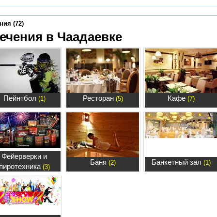
ния (72)
ечения в Чаадаевке
Пейнтбол
Ресторан
Кафе
(1)
(5)
(7)
Фейерверки и
Баня
Банкетный зал
(2)
(1)
пиротехника
(3)