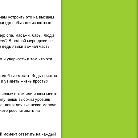
т нам устроить это на высшем
ке
где побывали известные
ер: спа, масажи, бары, люди
разу? В полной мере даже не
е ведь языки важная часть
 и уверность в том что эти
подобные места. Ведь приятно
 и увидеть жизнь простых
лярные в том или инном месте
получаешь высокий уровинь
де, ваши личные некие мелочи
жете россчитовать на
ой момент ответить на каждый