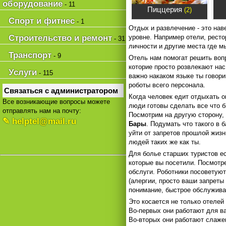
оборудование
- 11
Пиццерия
(2)
Спорт и фитнес
- 1
Отдых и развлечение - это нав
Строительство и ремонт
уровне. Например отели, ресто
- 31
личности и другие места где 
Транспорт
- 9
Отель нам помогат решить вопр
которие просто розвлекают нас
Услуги
- 115
важно накаком языке ты говори
роботы всего персонала.
Связаться с администратором
Когда человек едит отдыхать о
Все возникающие вопросы можете
люди готовы сделать все что 
отправлять нам на почту:
Посмотрим на другую сторону,
✎ helptel@mail.ru
Бары
. Подумать что такого в
уйти от запретов прошлой жизн
людей таких же как ты.
Для болье старших туристов е
которые вы посетили. Посмотре
обслуги. Роботники посоветуют
(алергии, просто ваши запреты
понимание, быстрое обслужива
Это косается не только отелей
Во-первых они работают для в
Во-вторых они работают слажен