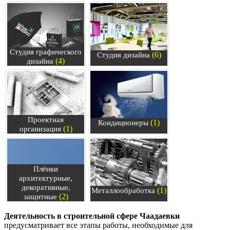
Студия графического
(6)
Студия дизайна
(4)
дизайна
Проектная
(1)
Кондиционеры
(1)
организация
Плёнки
архитектурные,
декоративные,
(1)
Металлообработка
(2)
защитные
Деятельность в строительной сфере Чаадаевки
предусматривает все этапы работы, необходимые для