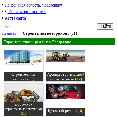
‣
Пензенская область, Чаадаевка▾
‣
Добавить организацию
‣
Карта сайта
Главная
→
Строительство и ремонт (31)
Строительство и ремонт в Чаадаевке
Строительная
Аренда строительной
(1)
(12)
компания
и спецтехники
Дорожно-
строительная техника
(6)
Кузовной ремонт
(2)