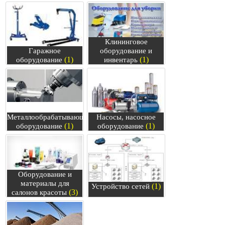
Клининговое
Гаражное
оборудование и
(1)
(1)
оборудование
инвентарь
Металлообрабатывающее
Насосы, насосное
(1)
(1)
оборудование
оборудование
Оборудование и
материалы для
(1)
Устройство сетей
(3)
салонов красоты