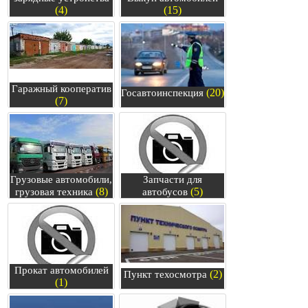
(4)
(15)
Гаражный кооператив
(20)
Госавтоинспекция
(7)
Грузовые автомобили,
Запчасти для
(8)
(5)
грузовая техника
автобусов
Прокат автомобилей
(2)
Пункт техосмотра
(1)