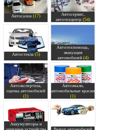
Автосервис,
(17)
Автосалон
(54)
автотехцентр
Автотехпомощь,
эвакуация
(5)
Автостекла
(4)
автомобилей
Автоэкспертиза,
Автоэмали,
оценка автомобилей
автомобильные краски
(1)
(1)
Аккумуляторы и
зарядные устройства
Выкуп автомобилей