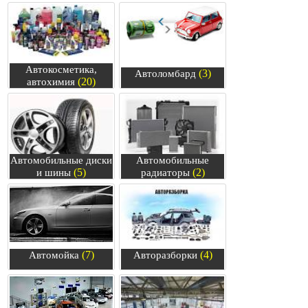
Автокосметика,
(3)
Автоломбард
(20)
автохимия
Автомобильные диски
Автомобильные
(5)
(2)
и шины
радиаторы
(7)
(4)
Автомойка
Авторазборки