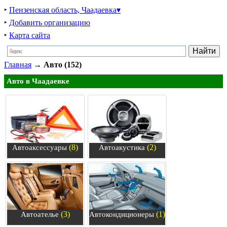
‣
Пензенская область, Чаадаевка▾
‣
Добавить организацию
‣
Карта сайта
Главная
→
Авто (152)
Авто в Чаадаевке
(8)
(2)
Автоаксессуары
Автоакустика
(3)
(1)
Автоателье
Автокондиционеры